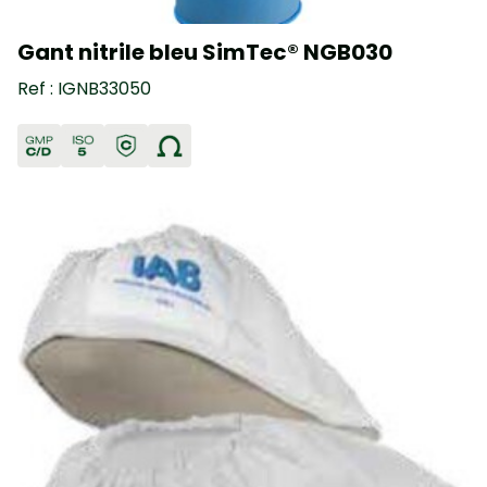
Gant nitrile bleu SimTec® NGB030
Ref : IGNB33050