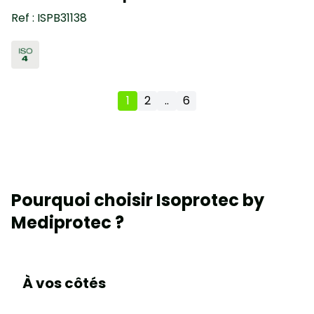
Ref : ISPB31138
1
2
..
6
Pourquoi choisir Isoprotec by
Mediprotec ?
À vos côtés