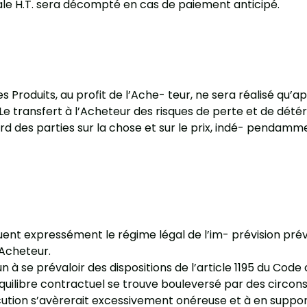
le H.T. sera décompté en cas de paiement anticipé.
es Produits, au profit de l’Ache- teur, ne sera réalisé qu’
s. Le transfert à l’Acheteur des risques de perte et de dét
 des parties sur la chose et sur le prix, indé- pendammen
t expressément le régime légal de l’im- prévision prévu à
’Acheteur.
 se prévaloir des dispositions de l’article 1195 du Code ci
uilibre contractuel se trouve bouleversé par des circonst
cution s’avèrerait excessivement onéreuse et à en supp