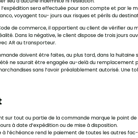
er lieu à aucune indemnité ni résiliation.
r, l’expédition sera effectuée pour son compte et par le m
o, voyagent tou- jours aux risques et périls du destinat
 Code de commerce, il appartient au client de vérifier a
ité. Dans la négative, le client dispose de trois jours ou
vec AR au transporteur.
ande doivent être faites, au plus tard, dans la huitaine 
société ne saurait être engagée au-delà du remplacement
rchandises sans l’avoir préalablement autorisé. Une tolé
t
ant sur tout ou partie de la commande marque le point de
ours à date d’expédition ou de mise à disposition.
e à l’échéance rend le paiement de toutes les autres fac