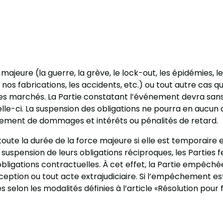
ajeure (la guerre, la grève, le lock-out, les épidémies, 
 nos fabrications, les accidents, etc.) ou tout autre cas
es marchés. La Partie constatant l’événement devra sans d
celle-ci. La suspension des obligations ne pourra en aucu
ersement de dommages et intérêts ou pénalités de retard.
oute la durée de la force majeure si elle est temporaire 
 suspension de leurs obligations réciproques, les Parties f
ligations contractuelles. À cet effet, la Partie empêchée 
ion ou tout acte extrajudiciaire. Si l’empêchement est d
elon les modalités définies à l’article «Résolution pour 