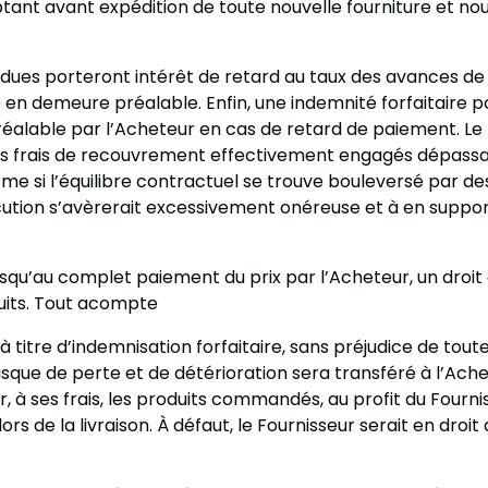
ptant avant expédition de toute nouvelle fourniture et no
ues porteront intérêt de retard au taux des avances de 
en demeure préalable. Enfin, une indemnité forfaitaire 
 préalable par l’Acheteur en cas de retard de paiement. L
s frais de recouvrement effectivement engagés dépassaien
 si l’équilibre contractuel se trouve bouleversé par des 
cution s’avèrerait excessivement onéreuse et à en supp
usqu’au complet paiement du prix par l’Acheteur, un droit d
uits. Tout acompte
titre d’indemnisation forfaitaire, sans préjudice de toutes
 risque de perte et de détérioration sera transféré à l’Ac
r, à ses frais, les produits commandés, au profit du Four
lors de la livraison. À défaut, le Fournisseur serait en droit